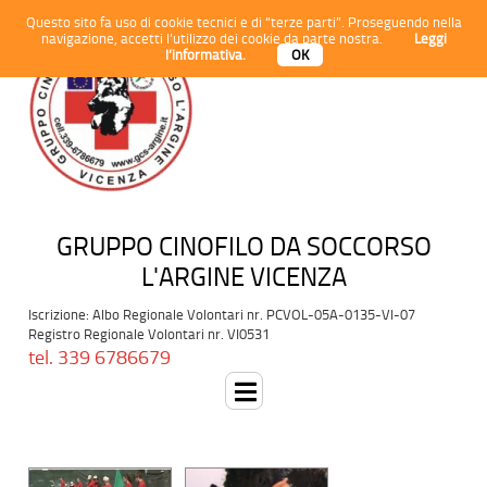
Questo sito fa uso di cookie tecnici e di “terze parti”. Proseguendo nella
navigazione, accetti l’utilizzo dei cookie da parte nostra.
Leggi
l’informativa.
OK
GRUPPO CINOFILO DA SOCCORSO
L'ARGINE VICENZA
Iscrizione: Albo Regionale Volontari nr. PCVOL-05A-0135-VI-07
Registro Regionale Volontari nr. VI0531
tel. 339 6786679