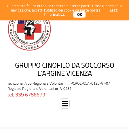
Questo sito fa uso di cookie tecnici e di “terze parti”. Proseguendo nella
navigazione, accetti l’utilizzo dei cookie da parte nostra.
Leggi
l’informativa.
OK
GRUPPO CINOFILO DA SOCCORSO
L'ARGINE VICENZA
Iscrizione: Albo Regionale Volontari nr. PCVOL-05A-0135-VI-07
Registro Regionale Volontari nr. VI0531
tel. 339 6786679