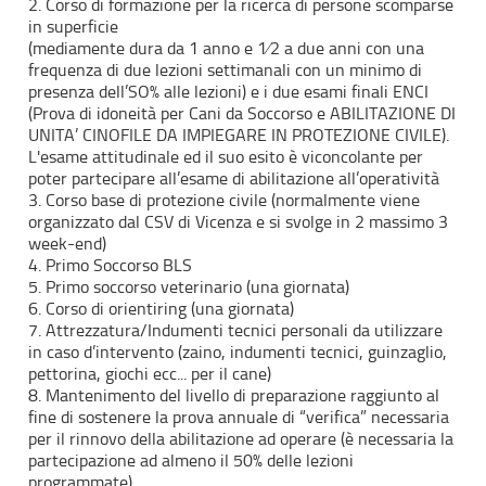
2. Corso di formazione per la ricerca di persone scomparse
in superficie
(mediamente dura da 1 anno e 1⁄2 a due anni con una
frequenza di due lezioni settimanali con un minimo di
presenza dell’SO% alle lezioni) e i due esami finali ENCI
(Prova di idoneità per Cani da Soccorso e ABILITAZIONE DI
UNITA’ CINOFILE DA IMPIEGARE IN PROTEZIONE CIVILE).
L'esame attitudinale ed il suo esito è viconcolante per
poter partecipare all’esame di abilitazione all’operatività
3. Corso base di protezione civile (normalmente viene
organizzato dal CSV di Vicenza e si svolge in 2 massimo 3
week-end)
4. Primo Soccorso BLS
5. Primo soccorso veterinario (una giornata)
6. Corso di orientiring (una giornata)
7. Attrezzatura/Indumenti tecnici personali da utilizzare
in caso d’intervento (zaino, indumenti tecnici, guinzaglio,
pettorina, giochi ecc... per il cane)
8. Mantenimento del livello di preparazione raggiunto al
fine di sostenere la prova annuale di “verifica” necessaria
per il rinnovo della abilitazione ad operare (è necessaria la
partecipazione ad almeno il 50% delle lezioni
programmate).