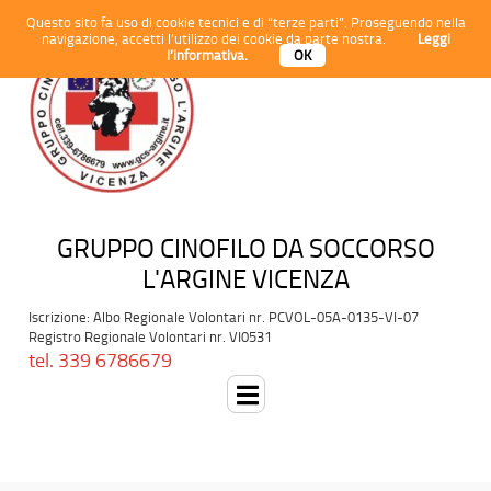
Questo sito fa uso di cookie tecnici e di “terze parti”. Proseguendo nella
navigazione, accetti l’utilizzo dei cookie da parte nostra.
Leggi
l’informativa.
OK
GRUPPO CINOFILO DA SOCCORSO
L'ARGINE VICENZA
Iscrizione: Albo Regionale Volontari nr. PCVOL-05A-0135-VI-07
Registro Regionale Volontari nr. VI0531
tel. 339 6786679