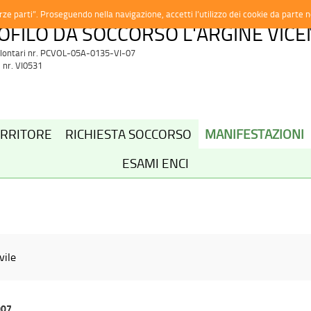
erze parti”. Proseguendo nella navigazione, accetti l’utilizzo dei cookie da parte 
OFILO DA SOCCORSO L'ARGINE VIC
Volontari nr. PCVOL-05A-0135-VI-07
 nr. VI0531
ORRITORE
RICHIESTA SOCCORSO
MANIFESTAZIONI
ESAMI ENCI
vile
007