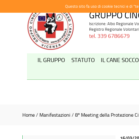
Questo sito fa uso di cookie tecnici e di “t
GRUPPO CIN
Iscrizione: Albo Regionale 
Registro Regionale Volontari
tel. 339 6786679
IL GRUPPO
STATUTO
IL CANE SOCC
Home
/
Manifestazioni
/
8º Meeting della Protezione Ci
16/03/2