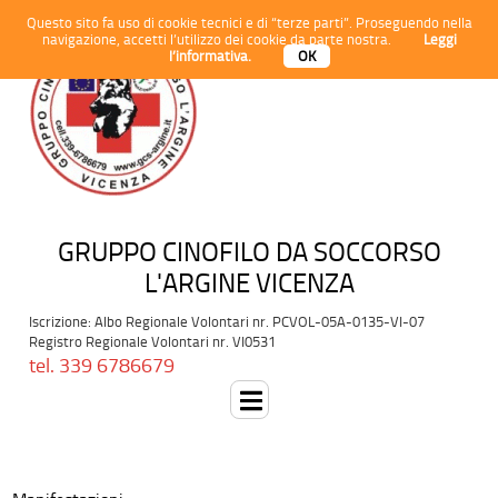
Questo sito fa uso di cookie tecnici e di “terze parti”. Proseguendo nella
navigazione, accetti l’utilizzo dei cookie da parte nostra.
Leggi
l’informativa.
OK
GRUPPO CINOFILO DA SOCCORSO
L'ARGINE VICENZA
Iscrizione: Albo Regionale Volontari nr. PCVOL-05A-0135-VI-07
Registro Regionale Volontari nr. VI0531
tel. 339 6786679